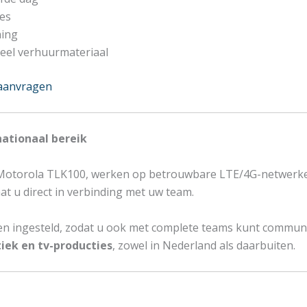
ies
ning
eel verhuurmateriaal
 aanvragen
nationaal bereik
otorola TLK100, werken op betrouwbare LTE/4G-netwerken. 
t u direct in verbinding met uw team.
 ingesteld, zodat u ook met complete teams kunt communic
iek en tv-producties
, zowel in Nederland als daarbuiten.