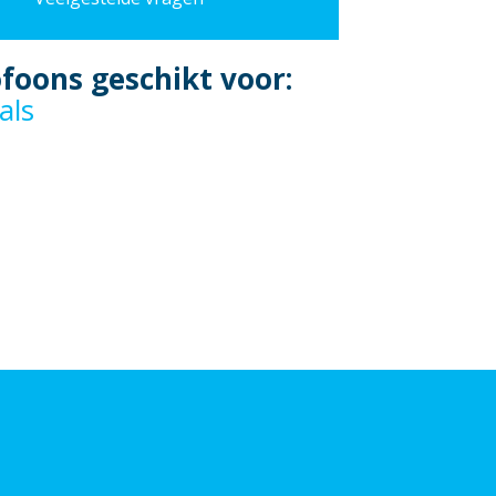
foons geschikt voor:
als
iging
oducties
events
ca
en
als