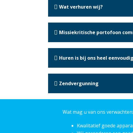
Wat verhuren wij?
Missiekritische portofoon co
Huren is bij ons heel eenvoudi
Zendvergunning
Wat mag u van ons verwachten:
Kwalitatief goede apparat