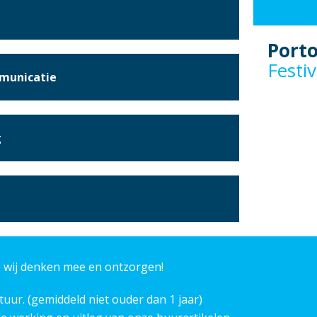
Porto
Festiv
mmunicatie
Beveil
Tv pr
Sport
g
Hore
BHV
Feest
Festiv
 wij denken mee en ontzorgen!
uur. (gemiddeld niet ouder dan 1 jaar)